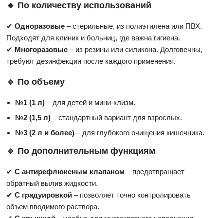
🔹 По количеству использований
✔
Одноразовые
– стерильные, из полиэтилена или ПВХ.
Подходят для клиник и больниц, где важна гигиена.
✔
Многоразовые
– из резины или силикона. Долговечны,
требуют дезинфекции после каждого применения.
🔹 По объему
№1 (1 л)
– для детей и мини-клизм.
№2 (1,5 л)
– стандартный вариант для взрослых.
№3 (2 л и более)
– для глубокого очищения кишечника.
🔹 По дополнительным функциям
✔
С антирефлюксным клапаном
– предотвращает
обратный вылив жидкости.
✔
С градуировкой
– позволяет точно контролировать
объем вводимого раствора.