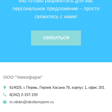
Мы готовы разработать для вас
персональное предложение – просто
свяжитесь с нами!
СВЯЗАТЬСЯ
ООО "Никофарм"
614025, г. Пермь, Героев Хасана 76, корпус 1, офис 201
place
8(342) 2-157-159
call
m.nikitin@nikofarmperm.ru
email